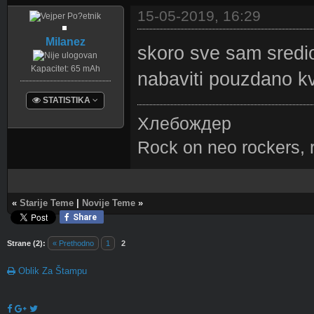
Achievements
)
15-05-2019, 16:29
Milanez
skoro sve sam sredio 
Kapacitet: 65 mAh
nabaviti pouzdano kva
STATISTIKA
Хлебождер
Postova: 65
Tema: 1
Registrovan: Sep
Rock on neo rockers, 
2018
Lokacija: Lazarevac
Pol: Muško
Primljenih Pohvala:
33 u 19 poruke
«
Starije Teme
|
Novije Teme
»
Datih Pohvala: 143
Ugled:
0
Share
Forum Valuta:
79.8
Pu??
Strane (2):
« Prethodno
1
2
(
View All
Oblik Za Štampu
Achievements
)