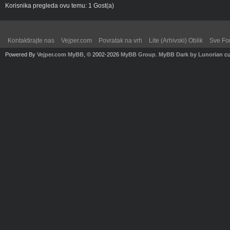
Korisnika pregleda ovu temu: 1 Gost(a)
Kontaktirajte nas
Vejper.com
Povratak na vrh
Lite (Arhivski) Oblik
Sve Fo
Powered By
Vejper.com
MyBB
, © 2002-2026
MyBB Group
.
MyBB Dark by Lunorian
cu