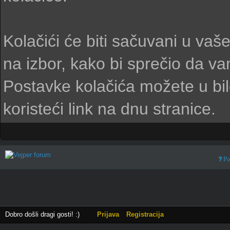
Kolačići će biti sačuvani u va
na izbor, kako bi sprečio da v
Postavke kolačića možete u bi
koristeći link na dnu stranice.
Po
Dobro došli dragi gosti! :)
Prijava
Registracija