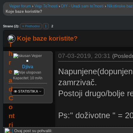
Vejper forum
›
Vejp Te?nosti
›
DIY - Uradi sam te?nosti
›
Nikotinske baz
Koje baze koristite?
sečno
Strane (2):
« Prethodno
1
2
Koje baze koristite?
07-03-2019, 20:31
(Posled
Djiva
Napunjene(dopunjene)
Kapacitet: 10 mAh
zamrzivač.
Postoji drugo/bolje r
STATISTIKA
Postova: 10
Tema: 1
Registrovan: Aug
Ps:" doživotne " = 2
2018
Lokacija: Subotica
Pol: Muško
Primljenih Pohvala:
Ovaj post su pohvalili:
20 u 10 poruke