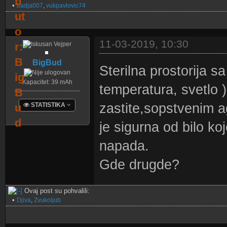
•
Datih Pohvala: 44
badja007
,
vukpavlovic74
Ugled:
0
Forum Valuta:
8.36
Pu??
11-03-2019, 10:30
(
View All
Achievements
)
BigBud
Sterilna prostorija s
Kapacitet: 39 mAh
temperatura, svetlo 
zastite,sopstvenim 
STATISTIKA
Postova: 39
je sigurna od bilo k
Tema: 11
Registrovan: Jul
napada.
2018
Lokacija: Bgd
Pol: Muško
Gde drugde?
Primljenih Pohvala:
44 u 19 poruke
Datih Pohvala: 10
Ugled:
1
Ovaj post su pohvalili:
Forum Valuta:
79.41
•
Djiva
,
Zvukoljub
Pu??
(
View All