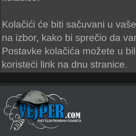
Kolačići će biti sačuvani u va
na izbor, kako bi sprečio da v
Postavke kolačića možete u bi
koristeći link na dnu stranice.