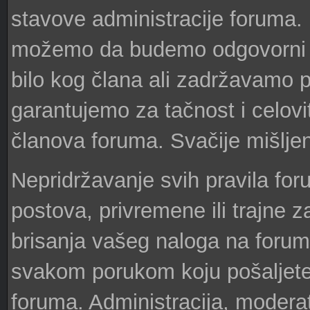
stavove administracije foruma
možemo da budemo odgovorni ni
bilo kog člana ali zadržavamo p
garantujemo za tačnost i celovit
članova foruma. Svačije mišljenj
Nepridržavanje svih pravila fo
postova, privremene ili trajne 
brisanja vašeg naloga na forum
svakom porukom koju pošaljete 
foruma. Administracija, moderat