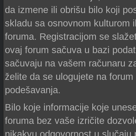
da izmene ili obrišu bilo koji p
skladu sa osnovnom kulturom ili
foruma. Registracijom se slaže
ovaj forum sačuva u bazi podata
sačuvaju na vašem računaru zar
želite da se ulogujete na forum
podešavanja.
Bilo koje informacije koje unes
foruma bez vaše izričite dozvol
nikakvu odgovornost u slučaju 