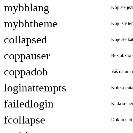
mybblang
Koji ste jez
mybbtheme
Koju ste te
collapsed
Koje ste ka
coppauser
Bez obzira 
coppadob
Vaš datum 
loginattempts
Koliko puta 
failedlogin
Kada se neu
fcollapse
Dokumenti p