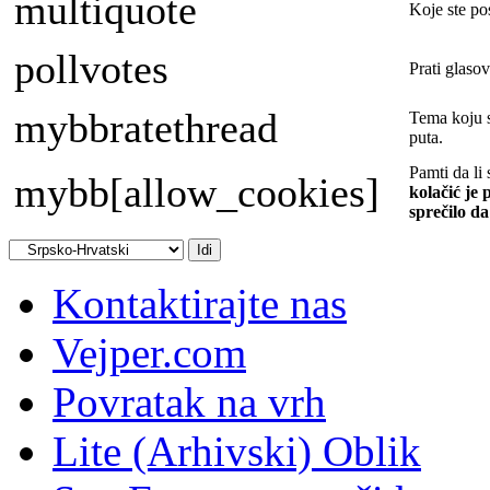
multiquote
Koje ste pos
pollvotes
Prati glasov
mybbratethread
Tema koju s
puta.
Pamti da li 
mybb[allow_cookies]
kolačić je 
sprečilo da
Kontaktirajte nas
Vejper.com
Povratak na vrh
Lite (Arhivski) Oblik