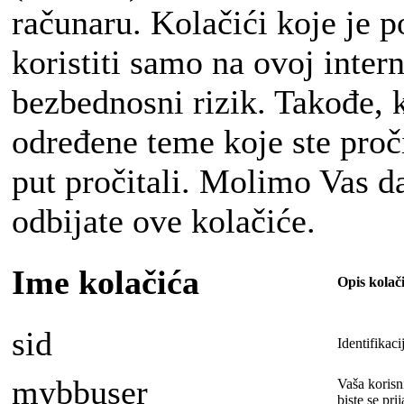
računaru. Kolačići koje je 
koristiti samo na ovoj intern
bezbednosni rizik. Takođe, 
određene teme koje ste pročit
put pročitali. Molimo Vas da 
odbijate ove kolačiće.
Ime kolačića
Opis kolač
sid
Identifikaci
mybbuser
Vaša korisni
biste se prij