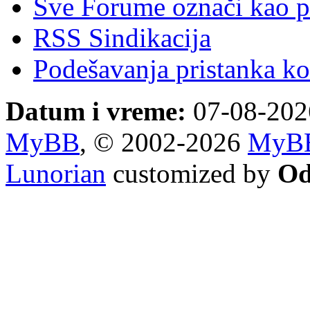
Sve Forume označi kao p
RSS Sindikacija
Podešavanja pristanka ko
Datum i vreme:
07-08-202
MyBB
, © 2002-2026
MyBB
Lunorian
customized by
Od