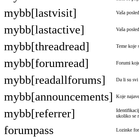
mybb[lastvisit]
Vaša posled
mybb[lastactive]
Vaša posled
mybb[threadread]
Teme koje st
mybb[forumread]
Forumi koje
mybb[readallforums]
Da li su svi
mybb[announcements]
Koje najave 
mybb[referrer]
Identifikaci
ukoliko se r
forumpass
Lozinke for